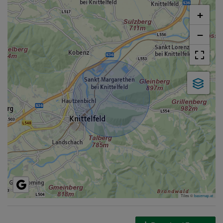
+
−
Tiles ©
basemap.at