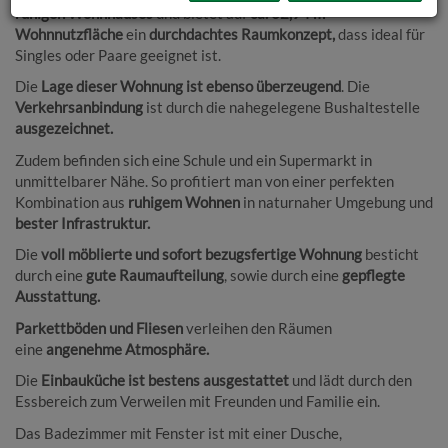
ruhigen Wohnhauses
und bietet auf
ca. 62,94 m²
Wohnnutzfläche
ein
durchdachtes Raumkonzept,
dass ideal für
Singles oder Paare geeignet ist.
Die
Lage dieser Wohnung ist ebenso überzeugend
. Die
Verkehrsanbindung
ist durch die nahegelegene Bushaltestelle
ausgezeichnet.
Zudem befinden sich eine Schule und ein Supermarkt in
unmittelbarer Nähe. So profitiert man von einer perfekten
Kombination aus
ruhigem Wohnen
in naturnaher Umgebung und
bester Infrastruktur.
Die
voll möblierte und sofort bezugsfertige Wohnung
besticht
durch eine
gute Raumaufteilung
, sowie durch eine
gepflegte
Ausstattung.
Parkettböden und Fliesen
verleihen den Räumen
eine
angenehme Atmosphäre.
Die
Einbauküche ist bestens ausgestattet
und lädt durch den
Essbereich zum Verweilen mit Freunden und Familie ein.
Das Badezimmer mit Fenster ist mit einer Dusche,