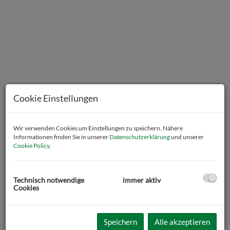
Cookie Einstellungen
Wir verwenden Cookies um Einstellungen zu speichern. Nähere
Informationen finden Sie in unserer
Datenschutzerklärung
und unserer
Cookie Policy
.
Beschreibung
Technisch notwendige
immer aktiv
Cookies
Zur Vermietung gelangt eine
charmante 2-Zimmer Wohnung
in
St. Margarethen bei Knittelfeld.
Speichern
Alle akzeptieren
Diese
gepflegte Wohnung
befindet sich im
2. Stock
eines