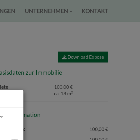
UNGEN
UNTERNEHMEN
KONTAKT
Download Expose
asisdaten zur Immobilie
iete
100,00 €
2
läche
ca. 18 m
reisinformation
er
esamtmiete:
100,00 €
iete:
100,00 €