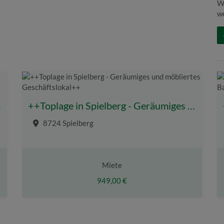
W
we
elfeld++
++Toplage in Spielberg - Geräumiges und möbliertes Geschäftslokal++
8724 Spielberg
Miete
949,00 €