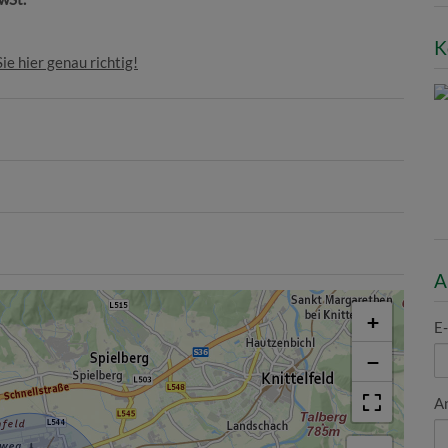
K
ie hier genau richtig!
A
+
E
−
A