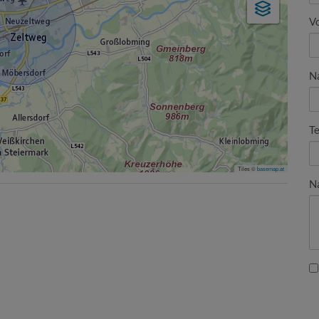
V
N
Te
Tiles ©
basemap.at
N