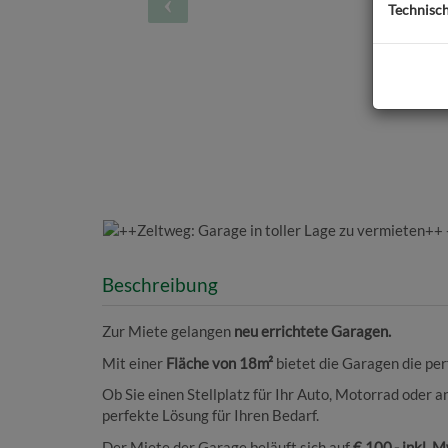
Technisc
Beschreibung
Zur Miete gelangen
neu errichtete Garagen.
Mit einer
Fläche von 18m²
bietet die Garagen die pe
Ob Sie einen Stellplatz für Ihr Auto, Motorrad oder 
perfekte Lösung für Ihren Bedarf.
Der Miete der Garage beläuft sich auf
€ 100,- inkl. 