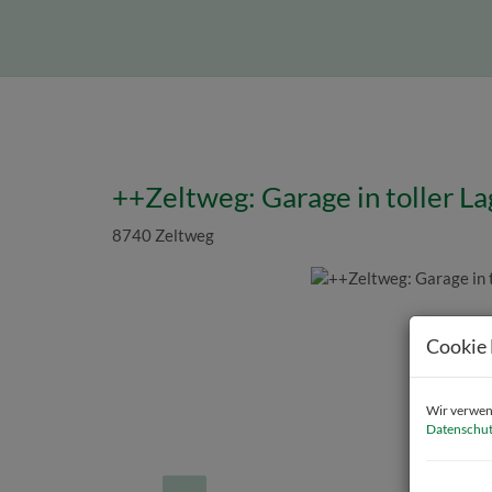
++Zeltweg: Garage in toller L
8740 Zeltweg
Cookie 
Wir verwend
Datenschut