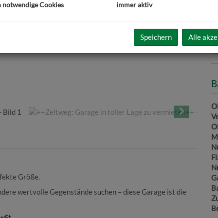
h notwendige Cookies
immer aktiv
m
Speichern
Alle akze
Pr
Ka
B
Ob
V
O
M
N
F
N
rfekte Größe.
G
B
andere wertvolle Gegenstände suchen – diese Garage ist die
Z
B
MwSt.