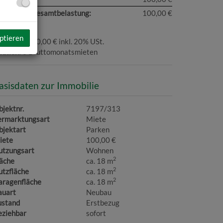
onatliche Gesamtbelastung:
100,00 €
ptieren
ovision:
240,00 € inkl. 20% USt.
ution:
3 Bruttomonatsmieten
asisdaten zur Immobilie
jektnr.
7197/313
ermarktungsart
Miete
bjektart
Parken
iete
100,00 €
utzungsart
Wohnen
2
läche
ca. 18 m
2
utzfläche
ca. 18 m
2
aragenfläche
ca. 18 m
auart
Neubau
ustand
Erstbezug
eziehbar
sofort