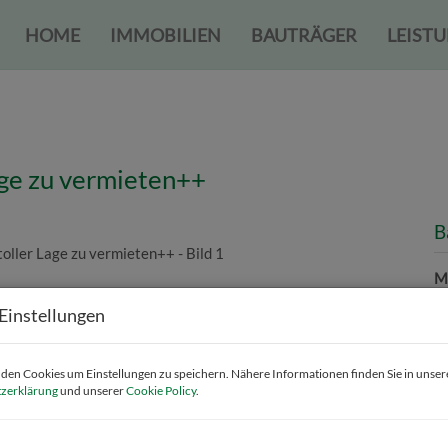
HOME
IMMOBILIEN
BAUTRÄGER
LEIST
age zu vermieten++
B
M
F
Einstellungen
P
en Cookies um Einstellungen zu speichern. Nähere Informationen finden Sie in unser
zerklärung
und unserer
Cookie Policy
.
G
M