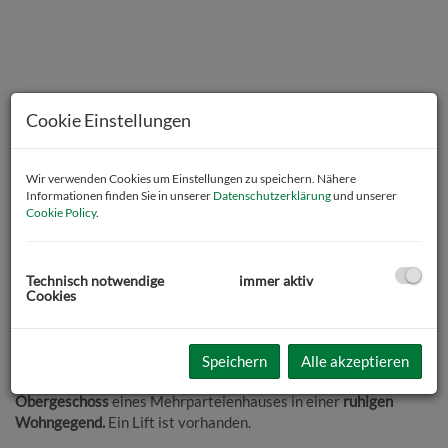
Cookie Einstellungen
Wir verwenden Cookies um Einstellungen zu speichern. Nähere
Informationen finden Sie in unserer
Datenschutzerklärung
und unserer
Cookie Policy
.
Technisch notwendige
immer aktiv
Cookies
Beschreibung
Zum Verkauf gelangt eine
1-Zimmer Eigentumswohnung mit ca.
Speichern
Alle akzeptieren
30m² Wohnfläche.
Die Wohnung befindet sich im
2.
Obergeschoss
eines Mehrparteienhauses in einer
ruhigen
Wohngegend.
Ein Lift ist vorhanden.