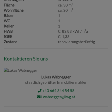
2
Fläche
ca. 30 m
2
Wohnfläche
ca. 30 m
Bäder
1
WC
1
Keller
1
2
HWB
C, 83.83 kWh/m
a
fGEE
C, 1,33
Zustand
renovierungsbedürftig
Kontaktieren Sie uns
Lukas Wabnegger
staatlich geprüfter Immobilienmakler
+43 664 344 54 58
l.wabnegger@ilwg.at