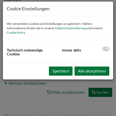
Cookie Einstellungen
Preis
Wir verwenden Cookies um Einstellungen zu speichern. Nähere
-
Informationen finden Sie in unserer
Datenschutzerklärung
und unserer
Cookie Policy
.
Zimmer
-
Technisch notwendige
immer aktiv
Cookies
Wohnfläche (von/bis)
-
Speichern
Alle akzeptieren
Weitere Suchoptionen
Filter zurücksetzen
Suchen